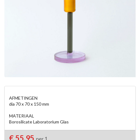
AFMETINGEN

dia 70 x 70 x 150 mm

MATERIAAL

€ 55,95
per 1