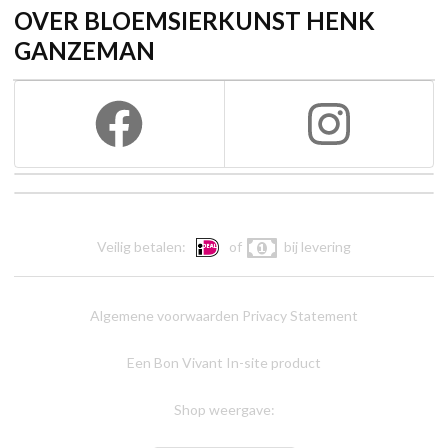
OVER BLOEMSIERKUNST HENK
GANZEMAN
Veilig betalen:
of
bij levering
Algemene voorwaarden
Privacy Statement
Een Bon Vivant In-site product
Shop weergave: