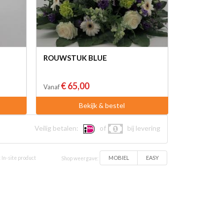
ROUWSTUK BLUE
€ 65,00
Vanaf
Bekijk & bestel
Veilig betalen:
of
bij levering
MOBIEL
EASY
 In-site product
Shop weergave: