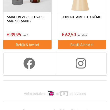
SMALL REVERSIBLE VASE
BUREAU LAMP LED CRÉME
SMOKE&AMBER
€ 39,95
€ 62,50
per 1
per stuk
Bekijk & bestel
Bekijk & bestel
Veilig betalen:
of
bij levering