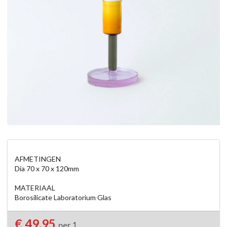
AFMETINGEN

Dia 70 x 70 x 120mm

MATERIAAL

€ 49,95
per 1