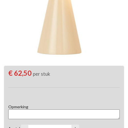
€ 62,50
per stuk
Opmerking