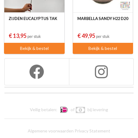
ZIJDEN EUCALYPTUS TAK
MARBELLA SANDY H22 D20
€ 13,95
€ 49,95
per stuk
per stuk
Bekijk & bestel
Bekijk & bestel
Veilig betalen:
of
bij levering
Algemene voorwaarden
Privacy Statement