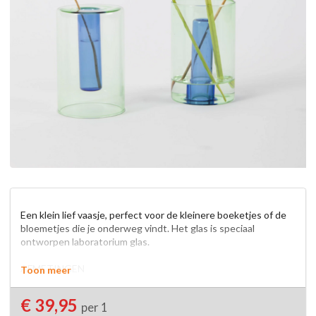
Een klein lief vaasje, perfect voor de kleinere boeketjes of de 
bloemetjes die je onderweg vindt. Het glas is speciaal 
ontworpen laboratorium glas.

AFMETINGEN

Toon meer
Dia 65 x 100 mm

€ 39,95
per 1
MATERIAAL
