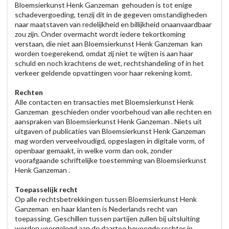
Bloemsierkunst Henk Ganzeman gehouden is tot enige
schadevergoeding, tenzij dit in de gegeven omstandigheden
naar maatstaven van redelijkheid en billijkheid onaanvaardbaar
zou zijn. Onder overmacht wordt iedere tekortkoming
verstaan, die niet aan Bloemsierkunst Henk Ganzeman kan
worden toegerekend, omdat zij niet te wijten is aan haar
schuld en noch krachtens de wet, rechtshandeling of in het
verkeer geldende opvattingen voor haar rekening komt.
Rechten
Alle contacten en transacties met Bloemsierkunst Henk
Ganzeman geschieden onder voorbehoud van alle rechten en
aanspraken van Bloemsierkunst Henk Ganzeman . Niets uit
uitgaven of publicaties van Bloemsierkunst Henk Ganzeman
mag worden verveelvoudigd, opgeslagen in digitale vorm, of
openbaar gemaakt, in welke vorm dan ook, zonder
voorafgaande schriftelijke toestemming van Bloemsierkunst
Henk Ganzeman .
Toepasselijk recht
Op alle rechtsbetrekkingen tussen Bloemsierkunst Henk
Ganzeman en haar klanten is Nederlands recht van
toepassing. Geschillen tussen partijen zullen bij uitsluiting
worden voorgelegd aan de daartoe bevoegde rechter in