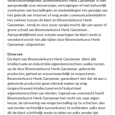
verantwoordelijkheid. Bloemsierkunst Henk Ganzeman is niet
aansprakelijk voor misverstaan, vertragingen of niet behoorlijk
overkomen van bestellingen en mededelingen ten gevolge van
het gebruik van Internet of enig ander communicatiemiddel in
het verkeer tussen de klant en Bloemsierkunst Henk
Ganzeman , tenzij en voor zover sprake mocht zijn van opzet of
grove schuld van Bloemsierkunst Henk Ganzeman .
Aansprakelijkheid voor schade waartegen de klant reeds is
verzekerd wordt ten alle tijden door Bloemsierkunst Henk
Ganzeman uitgesloten.
Diversen
De klant van Bloemsierkunst Henk Ganzeman dient alle
intellectuele en industriële eigendomsrechten, welke rusten
op de door Bloemsierkunst Henk Ganzeman geleverde
producten, geheel en onvoorwaardelijk te respecteren.
Bloemsierkunst Henk Ganzeman garandeert niet dat de aan u
geleverde producten geen inbreuk maken op enig
(ongeschreven) intellectueel en/of industrieel
eigendomsrechten van derden. Ingeval van overmacht heeft
Bloemsierkunst Henk Ganzeman het recht om, naar eigen
keuze, de uitvoering van enige bestelling op te schorten, dan
wel zonder rechterlijke tussenkomst te ontbinden, zulks door
dit de klant schriftelijk mede te delen en zulks zonder dat