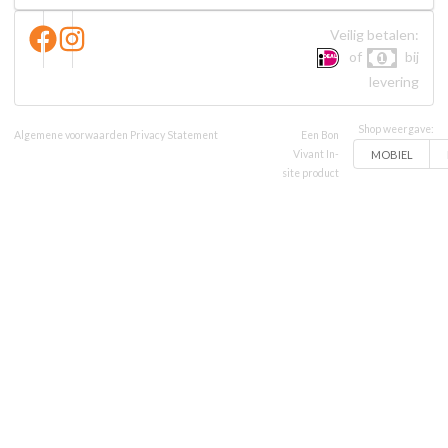
Veilig betalen:
of
bij
levering
Shop weergave:
Algemene voorwaarden
Privacy Statement
Een Bon
MOBIEL
Vivant In-
site product