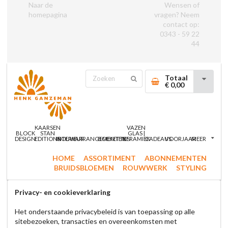
Naar de
Wensen of
homepagina
vragen? Neem
contact op:
0343 - 59 22
44
Totaal
€ 0,00
KAARSEN
VAZEN
BLOCK
STAN
GLAS |
DESIGN
EDITIONS
INTERIEUR
ROUWARRANGEMENTEN
BOEKETTEN
KERAMIEK
CADEAUS
VOORJAAR
MEER
HOME
ASSORTIMENT
ABONNEMENTEN
BRUIDSBLOEMEN
ROUWWERK
STYLING
Privacy- en cookieverklaring
Het onderstaande privacybeleid is van toepassing op alle
sitebezoeken, transacties en overeenkomsten met