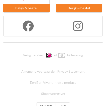
Bekijk & bestel
Bekijk & bestel
Veilig betalen:
of
bij levering
Algemene voorwaarden
Privacy Statement
Een Bon Vivant In-site product
Shop weergave:
DESKTOP
EASY