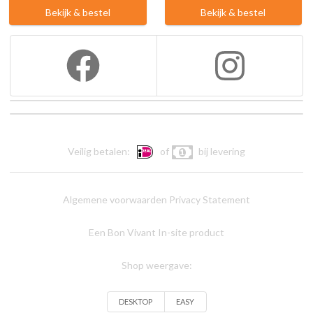
Bekijk & bestel
Bekijk & bestel
Veilig betalen:
of
bij levering
Algemene voorwaarden
Privacy Statement
Een Bon Vivant In-site product
Shop weergave:
DESKTOP
EASY