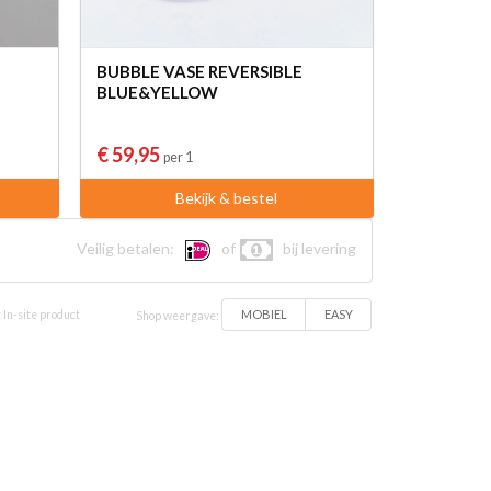
BUBBLE VASE REVERSIBLE
BLUE&YELLOW
€ 59,95
per 1
Bekijk & bestel
Veilig betalen:
of
bij levering
MOBIEL
EASY
 In-site product
Shop weergave: