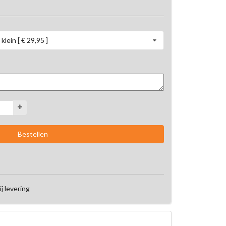
klein [ € 29,95 ]
ij levering