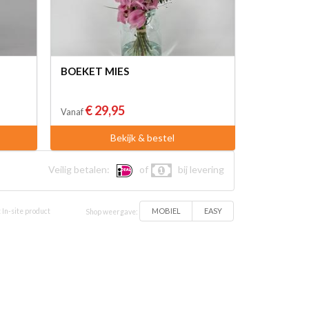
BOEKET MIES
€ 29,95
Vanaf
Bekijk & bestel
Veilig betalen:
of
bij levering
MOBIEL
EASY
 In-site product
Shop weergave: