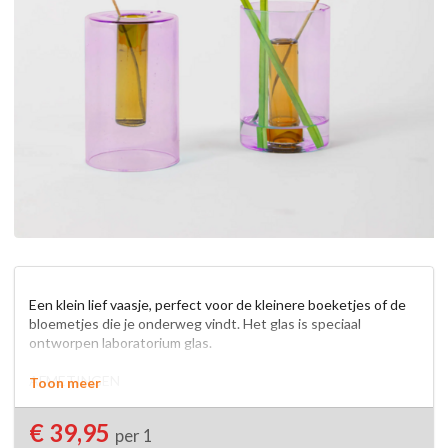
Een klein lief vaasje, perfect voor de kleinere boeketjes of de 
bloemetjes die je onderweg vindt. Het glas is speciaal 
ontworpen laboratorium glas.

AFMETINGEN

Toon meer
Dia 65 x 100 mm

€ 39,95
per 1
MATERIAAL
